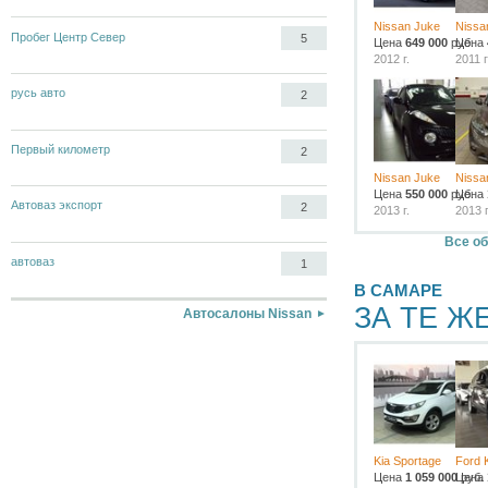
Nissan Juke
Nissa
Пробег Центр Север
5
Цена
649 000
руб.
Цена
2012 г.
2011 г
русь авто
2
Первый километр
2
Nissan Juke
Nissa
Цена
550 000
руб.
Цена
Автоваз экспорт
2
2013 г.
2013 г
Все об
автоваз
1
В САМАРЕ
ЗА ТЕ Ж
Автосалоны Nissan
Kia Sportage
Ford 
Цена
1 059 000
Цена
руб.