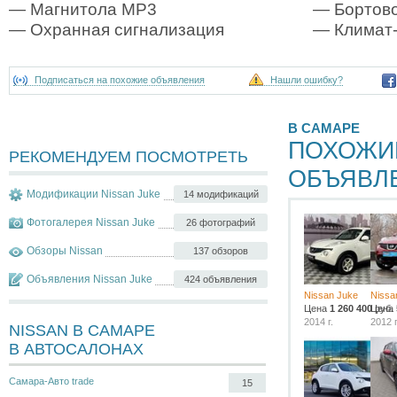
— Магнитола MP3
— Бортово
— Охранная сигнализация
— Климат-
Подписаться на похожие объявления
Нашли ошибку?
В САМАРЕ
ПОХОЖИ
РЕКОМЕНДУЕМ ПОСМОТРЕТЬ
ОБЪЯВЛ
Модификации Nissan Juke
14 модификаций
Фотогалерея Nissan Juke
26 фотографий
Обзоры Nissan
137 обзоров
Объявления Nissan Juke
424 объявления
Nissan Juke
Nissa
Цена
1 260 400
Цена
руб.
2014 г.
2012 г
NISSAN В САМАРЕ
В АВТОСАЛОНАХ
Самара-Авто trade
15