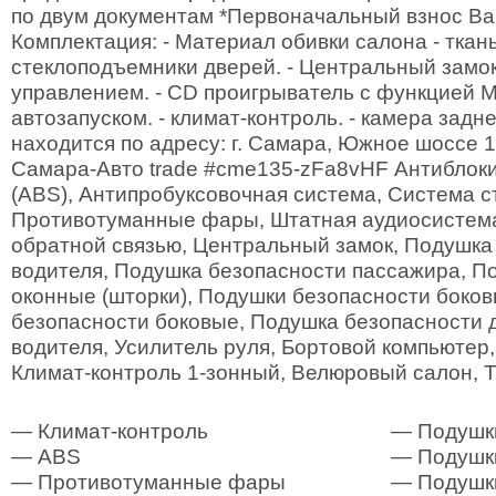
по двум документам *Первоначальный взнос В
Комплектация: - Материал обивки салона - ткан
стеклоподъемники дверей. - Центральный замо
управлением. - CD проигрыватель с функцией M
автозапуском. - климат-контроль. - камера задн
находится по адресу: г. Самара, Южное шоссе 1
Самара-Авто trade #cme135-zFa8vHF Антиблок
(ABS), Антипробуксовочная система, Система с
Противотуманные фары, Штатная аудиосистема 
обратной связью, Центральный замок, Подушка
водителя, Подушка безопасности пассажира, П
оконные (шторки), Подушки безопасности боко
безопасности боковые, Подушка безопасности 
водителя, Усилитель руля, Бортовой компьютер,
Климат-контроль 1-зонный, Велюровый салон, 
— Климат-контроль
— Подушк
— ABS
— Подушк
— Противотуманные фары
— Подушк